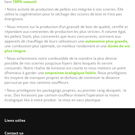
liant
100% naturel
.
• Notre activité de production de pellets est intégrée à nos scieries. Elle
utilise la cogénération pour le séchage des sciures de bois et n’est pas
énergivore.
• Nous misons sur la production d’un granulé de bois de qualité, certifié et
répondant aux contraintes de production les plus strictes. A volume égal,
les pellets Stark, plus concentrés que leurs concurrents, octroient aux
appareils de chauffage de leurs utilisateurs une
autonomie plus grande
,
une combustion plus optimale, un meilleur rendement et une
durée de vie
plus longue
.
• Nous acheminons notre combustible de la manière la plus directe
possible de nos scieries jusqu’aux foyers dans lesquels ils seront
consumés. Notre chaîne de livraison est courte et nous mettons un point
d’honneur à garder une
empreinte écologique faible
. Nous privilégions
les moyens de transport propres et tâchons de minimiser la distance
parcourue par nos camions souffleurs.
• Nous privilégions les packagings propres, au premier rang desquels : le
vrac. Des livraisons par camion-souffleur évitent l’opération la moins
écologique liée à notre produit : la mise en sacs plastique.
Liens utiles
Contact us