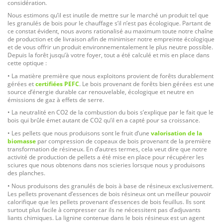
considération.
Nous estimons qu’il est inutile de mettre sur le marché un produit tel que
les granulés de bois pour le chauffage s’il n’est pas écologique. Partant de
ce constat évident, nous avons rationalisé au maximum toute notre chaîne
de production et de livraison afin de minimiser notre empreinte écologique
et de vous offrir un produit environnementalement le plus neutre possible.
Depuis la forêt jusqu’à votre foyer, tout a été calculé et mis en place dans
cette optique :
• La matière première que nous exploitons provient de forêts durablement
gérées et
certifiées PEFC
. Le bois provenant de forêts bien gérées est une
source d’énergie durable car renouvelable, écologique et neutre en
émissions de gaz à effets de serre.
• La neutralité en CO2 de la combustion du bois s’explique par le fait que le
bois qui brûle émet autant de CO2 qu’il en a capté pour sa croissance.
• Les pellets que nous produisons sont le fruit d’une
valorisation de la
biomasse
par compression de copeaux de bois provenant de la première
transformation de résineux. En d’autres termes, cela veut dire que notre
activité de production de pellets a été mise en place pour récupérer les
sciures que nous obtenons dans nos scieries lorsque nous y produisons
des planches.
• Nous produisons des granulés de bois à base de résineux exclusivement.
Les pellets provenant d’essences de bois résineux ont un meilleur pouvoir
calorifique que les pellets provenant d’essences de bois feuillus. Ils sont
surtout plus facile à compresser car ils ne nécessitent pas d’adjuvants
liants chimiques. La lignine contenue dans le bois résineux est un agent