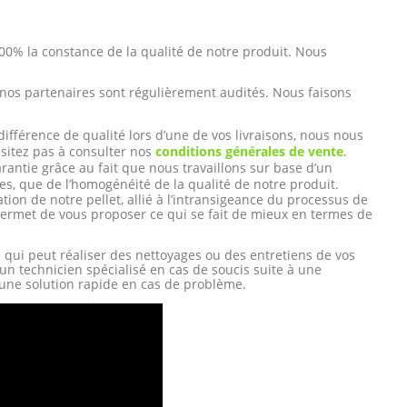
100% la constance de la qualité de notre produit. Nous
t nos partenaires sont régulièrement audités. Nous faisons
ifférence de qualité lors d’une de vos livraisons, nous nous
sitez pas à consulter nos
conditions générales de vente
.
ntie grâce au fait que nous travaillons sur base d’un
s, que de l’homogénéité de la qualité de notre produit.
ation de notre pellet, allié à l’intransigeance du processus de
permet de vous proposer ce qui se fait de mieux en termes de
ui peut réaliser des nettoyages ou des entretiens de vos
n technicien spécialisé en cas de soucis suite à une
r une solution rapide en cas de problème.