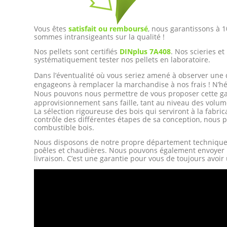
Vous êtes
satisfait ou remboursé
, nous garantissons à 
sommes intransigeants sur la qualité !
Nos pellets sont certifiés
DINplus 7A408
. Nos scieries e
systématiquement tester nos pellets en laboratoire.
Dans l’éventualité où vous seriez amené à observer une d
engageons à remplacer la marchandise à nos frais ! N’hé
Nous pouvons nous permettre de vous proposer cette gara
approvisionnement sans faille, tant au niveau des volume
La sélection rigoureuse des bois qui serviront à la fabric
contrôle des différentes étapes de sa conception, nous 
combustible bois.
Nous disposons de notre propre département technique q
poêles et chaudières. Nous pouvons également envoyer u
livraison. C’est une garantie pour vous de toujours avoi