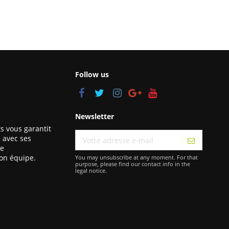
Follow us
Newsletter
s vous garantit
 avec ses
ce
son équipe.
You may unsubscribe at any moment. For that
purpose, please find our contact info in the
legal notice.